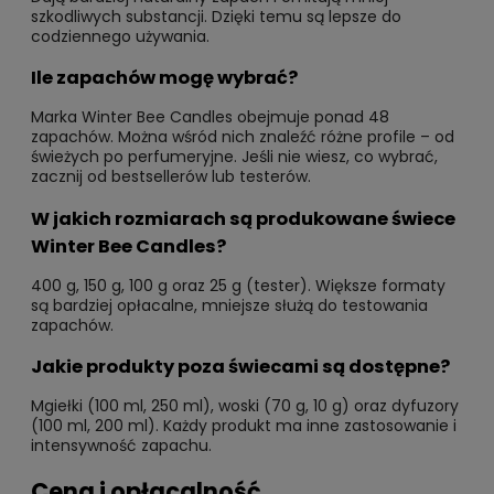
szkodliwych substancji. Dzięki temu są lepsze do
codziennego używania.
Ile zapachów mogę wybrać?
Marka Winter Bee Candles obejmuje ponad 48
zapachów. Można wśród nich znaleźć różne profile – od
świeżych po perfumeryjne. Jeśli nie wiesz, co wybrać,
zacznij od bestsellerów lub testerów.
W jakich rozmiarach są produkowane świece
Winter Bee Candles?
400 g, 150 g, 100 g oraz 25 g (tester). Większe formaty
są bardziej opłacalne, mniejsze służą do testowania
zapachów.
Jakie produkty poza świecami są dostępne?
Mgiełki (100 ml, 250 ml), woski (70 g, 10 g) oraz dyfuzory
(100 ml, 200 ml). Każdy produkt ma inne zastosowanie i
intensywność zapachu.
Cena i opłacalność