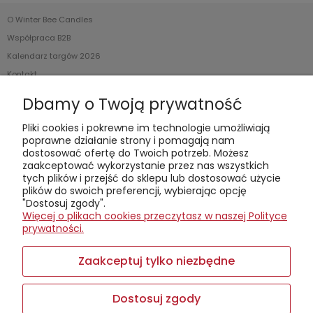
O Winter Bee Candles
Współpraca B2B
Kalendarz targów 2026
Kontakt
Dbamy o Twoją prywatność
Kontakt telefoniczny (od poniedziałku do soboty, w
godzinach 8:00-18:00):
+48608044970
Pliki cookies i pokrewne im technologie umożliwiają
Kontakt mailowy:
sklep@winterbee.pl
poprawne działanie strony i pomagają nam
dostosować ofertę do Twoich potrzeb. Możesz
Winter Bee Candles
zaakceptować wykorzystanie przez nas wszystkich
– mała firma z wielkim nosem do zapachów. Tworzymy świece,
tych plików i przejść do sklepu lub dostosować użycie
woski i dyfuzory z czystego wosku sojowego, ręcznie i lokalnie.
plików do swoich preferencji, wybierając opcję
Stawiamy na recykling, zrównoważony rozwój i opowieści
"Dostosuj zgody".
zamknięte w aromatach. Zapraszamy na warsztaty tworzenia
Więcej o plikach cookies przeczytasz w naszej Polityce
świec w kameralnych, pięcioosobowych grupach – pachnie
prywatności.
tam lepiej niż na niejednym spotkaniu networkingowym.
Sklep prowadzimy
online
, a jeśli wolisz
osobiście odebrać
Zaakceptuj tylko niezbędne
zamówienie, zadzwoń wcześniej
– może akurat jesteśmy
zajęci mieszaniem nowych aromatów.
Dostosuj zgody