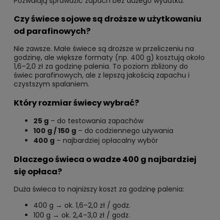
Pozwalają sprawdzić zapach bez dużego wydatku.
Czy świece sojowe są droższe w użytkowaniu
od parafinowych?
Nie zawsze. Małe świece są droższe w przeliczeniu na
godzinę, ale większe formaty (np. 400 g) kosztują około
1,6–2,0 zł za godzinę palenia. To poziom zbliżony do
świec parafinowych, ale z lepszą jakością zapachu i
czystszym spalaniem.
Który rozmiar świecy wybrać?
25 g
– do testowania zapachów
100 g / 150 g
– do codziennego używania
400 g
– najbardziej opłacalny wybór
Dlaczego świeca o wadze 400 g najbardziej
się opłaca?
Duża świeca to najniższy koszt za godzinę palenia:
400 g → ok. 1,6–2,0 zł / godz.
100 g → ok. 2,4–3,0 zł / godz.