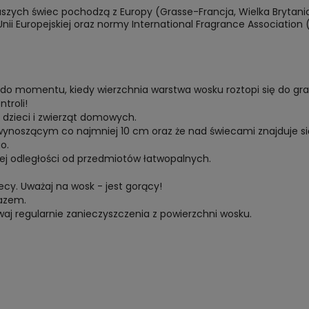
ych świec pochodzą z Europy (Grasse-Francja, Wielka Brytania, I
Unii Europejskiej oraz normy International Fragrance Association 
 do momentu, kiedy wierzchnia warstwa wosku roztopi się do gra
troli!
dzieci i zwierząt domowych.
e wynoszącym co najmniej 10 cm oraz że nad świecami znajduje si
o.
znej odległości od przedmiotów łatwopalnych.
ecy. Uważaj na wosk - jest gorący!
razem.
aj regularnie zanieczyszczenia z powierzchni wosku.