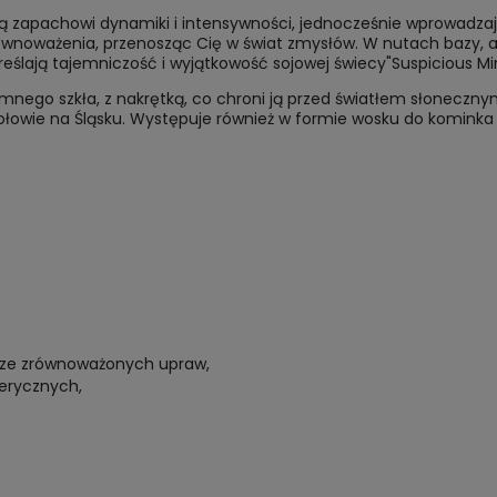
ją zapachowi dynamiki i intensywności, jednocześnie wprowadzając
i zrównoważenia, przenosząc Cię w świat zmysłów. W nutach bazy
eślają tajemniczość i wyjątkowość sojowej świecy"Suspicious Mi
emnego szkła, z nakrętką, co chroni ją przed światłem słoneczny
łowie na Śląsku. Występuje również w formie wosku do kominka
 ze zrównoważonych upraw,
erycznych,