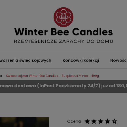
worzenia świec sojowych
Końcówki kolekcji
Nowośc
»
Świeca sojowa Winter Bee Candles - Suspicious Minds - 400g
owa dostawa (InPost Paczkomaty 24/7) już od 180,0
Ocena: