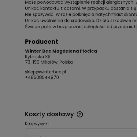
Może powodować wystąpienie reakcji alergicznych. 
Unikać kontaktu z oczami. W przypadku dostania si
Nie spożywać. W razie połknięcia natychmiast skont
Unikać uwolnienia do środowiska. Działa szkodliwie 
Świece palić w bezpiecznej odległości od przedmiot
Producent
Winter Bee Magdalena Płocica
Rybnicka 36
73-190 Mikołów, Polska
sklep@winterbee.pl
+48608044970
Koszty dostawy
Kraj wysyłki:
Cena nie zawiera ewentua
kosztów płatności