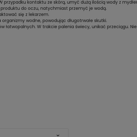
W przypadku kontaktu ze skórą, umyć dużą ilością wody z mydł
ę produktu do oczu, natychmiast przemyć je wodą.
aktować się z lekarzem.
na organizmy wodne, powodując długotrwałe skutki.
ów łatwopalnych. W trakcie palenia świecy, unikać przeciągu. N
lnych