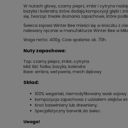
W nutach głowy, czarny pieprz, imbir i cytryna nada
bazylia i kolendra, które dodają kompozycji głębi 
się, tworząc trwałe doznania zapachowe, które podkr
Świeca sojowa Winter Bee mieści się w słoiczku z ci
nalewany ręcznie w manufakturze Winter Bee w Miko
Waga netto: 400g. Czas spalania: ok. 70h.
Nuty zapachowe:
Top: czarny pieprz, imbir, cytryna
Mid: liść fiołka, bazylia, kolendra
Base: ambra, wetyweria, mech dębowy
Skład:
100% wegański, niemodyfikowany wosk sojowy
kompozycja zapachowa z udziałem olejków et
Knot bawełniany lub drewniany,
Specjalistyczny barwnik do świec.
Uwaga!