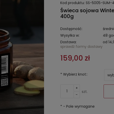
Kod produktu:
SS-5005-SUM-
Świeca sojowa Winte
400g
Dostępność:
średni
Wysyłka w:
48 go
Dostawa:
od 14,
sprawdź formy dostawy
159,00 zł
*
Wybierz knot::
+
szt.
-
*
- Pole wymagane