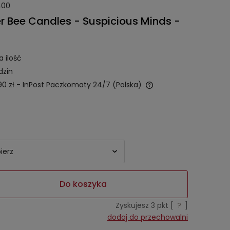
400
r Bee Candles - Suspicious Minds -
a ilość
dzin
90 zł
- InPost Paczkomaty 24/7
(Polska)
Cena nie zawiera ewentualnych
kosztów płatności
Do koszyka
Zyskujesz
3
pkt [
?
]
dodaj do przechowalni