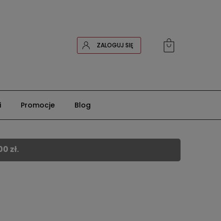
ZALOGUJ SIĘ
i
Promocje
Blog
0 zł.