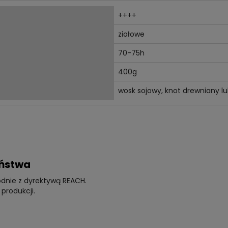
++++
ziołowe
70-75h
400g
wosk sojowy, knot drewniany 
eństwa
odnie z dyrektywą REACH.
produkcji.