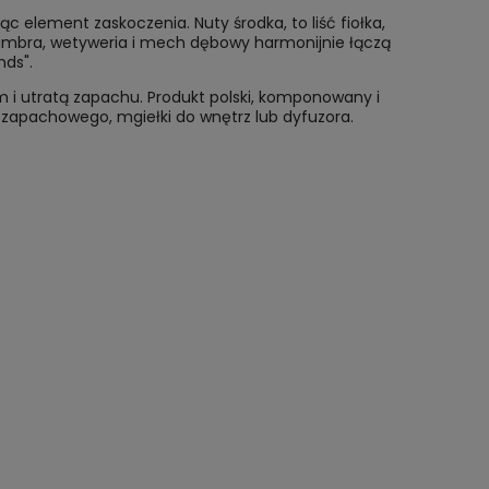
 element zaskoczenia. Nuty środka, to liść fiołka,
, ambra, wetyweria i mech dębowy harmonijnie łączą
nds".
m i utratą zapachu. Produkt polski, komponowany i
 zapachowego, mgiełki do wnętrz lub dyfuzora.