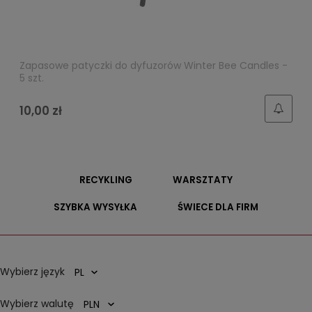
Zapasowe patyczki do dyfuzorów Winter Bee Candles -
5 szt.
10,00 zł
RECYKLING
WARSZTATY
SZYBKA WYSYŁKA
ŚWIECE DLA FIRM
Wybierz język
Wybierz walutę