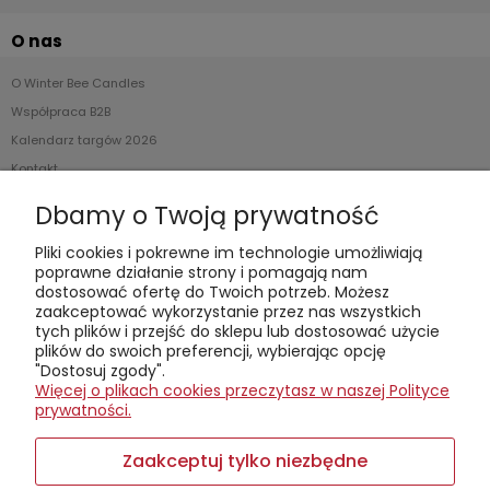
O nas
O Winter Bee Candles
Współpraca B2B
Kalendarz targów 2026
Kontakt
Dbamy o Twoją prywatność
Kontakt telefoniczny (od poniedziałku do soboty, w
godzinach 8:00-18:00):
+48608044970
Pliki cookies i pokrewne im technologie umożliwiają
Kontakt mailowy:
sklep@winterbee.pl
poprawne działanie strony i pomagają nam
dostosować ofertę do Twoich potrzeb. Możesz
Winter Bee Candles
zaakceptować wykorzystanie przez nas wszystkich
– mała firma z wielkim nosem do zapachów. Tworzymy świece,
tych plików i przejść do sklepu lub dostosować użycie
woski i dyfuzory z czystego wosku sojowego, ręcznie i lokalnie.
plików do swoich preferencji, wybierając opcję
Stawiamy na recykling, zrównoważony rozwój i opowieści
"Dostosuj zgody".
zamknięte w aromatach. Zapraszamy na warsztaty tworzenia
Więcej o plikach cookies przeczytasz w naszej Polityce
świec w kameralnych, pięcioosobowych grupach – pachnie
prywatności.
tam lepiej niż na niejednym spotkaniu networkingowym.
Sklep prowadzimy
online
, a jeśli wolisz
osobiście odebrać
Zaakceptuj tylko niezbędne
zamówienie, zadzwoń wcześniej
– może akurat jesteśmy
zajęci mieszaniem nowych aromatów.