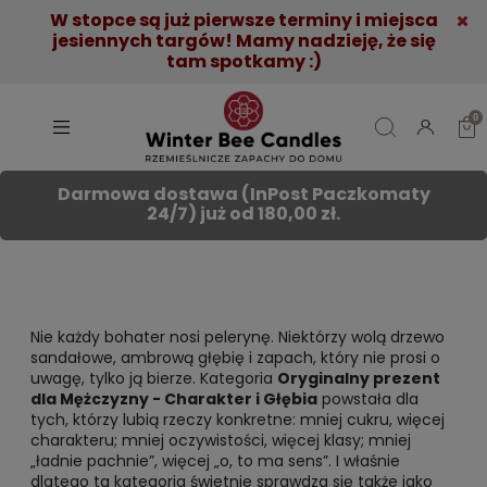
W stopce są już pierwsze terminy i miejsca
jesiennych targów! Mamy nadzieję, że się
tam spotkamy :)
Darmowa dostawa (InPost Paczkomaty
24/7) już od 180,00 zł.
Nie każdy bohater nosi pelerynę. Niektórzy wolą drzewo
sandałowe, ambrową głębię i zapach, który nie prosi o
uwagę, tylko ją bierze. Kategoria
Oryginalny
prezent
dla Mężczyzny - Charakter i Głębia
powstała dla
tych, którzy lubią rzeczy konkretne: mniej cukru, więcej
charakteru; mniej oczywistości, więcej klasy; mniej
„ładnie pachnie”, więcej „o, to ma sens”. I właśnie
dlatego ta kategoria świetnie sprawdza się także jako