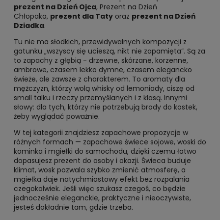
prezent na Dzień Ojca
, Prezent na Dzień
Chłopaka,
prezent dla Taty
oraz
prezent na Dzień
Dziadka
.
Tu nie ma słodkich, przewidywalnych kompozycji z
gatunku „wszyscy się ucieszą, nikt nie zapamięta”. Są za
to zapachy z głębią - drzewne, skórzane, korzenne,
ambrowe, czasem lekko dymne, czasem elegancko
świeże, ale zawsze z charakterem. To aromaty dla
mężczyzn, którzy wolą whisky od lemoniady, ciszę od
small talku i rzeczy przemyślanych i z klasą. Innymi
słowy: dla tych, którzy nie potrzebują brody do kostek,
żeby wyglądać poważnie.
W tej kategorii znajdziesz zapachowe propozycje w
różnych formach — zapachowe świece sojowe, woski do
kominka i mgiełki do samochodu, dzięki czemu łatwo
dopasujesz prezent do osoby i okazji. Świeca buduje
klimat, wosk pozwala szybko zmienić atmosferę, a
mgiełka daje natychmiastowy efekt bez rozpalania
czegokolwiek. Jeśli więc szukasz czegoś, co będzie
jednocześnie eleganckie, praktyczne i nieoczywiste,
jesteś dokładnie tam, gdzie trzeba.