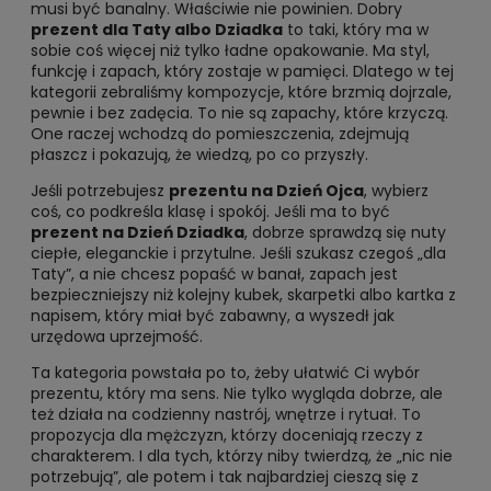
musi być banalny. Właściwie nie powinien. Dobry
prezent dla Taty albo Dziadka
to taki, który ma w
sobie coś więcej niż tylko ładne opakowanie. Ma styl,
funkcję i zapach, który zostaje w pamięci. Dlatego w tej
kategorii zebraliśmy kompozycje, które brzmią dojrzale,
pewnie i bez zadęcia. To nie są zapachy, które krzyczą.
One raczej wchodzą do pomieszczenia, zdejmują
płaszcz i pokazują, że wiedzą, po co przyszły.
Jeśli potrzebujesz
prezentu na Dzień Ojca
, wybierz
coś, co podkreśla klasę i spokój. Jeśli ma to być
prezent na Dzień Dziadka
, dobrze sprawdzą się nuty
ciepłe, eleganckie i przytulne. Jeśli szukasz czegoś „dla
Taty”, a nie chcesz popaść w banał, zapach jest
bezpieczniejszy niż kolejny kubek, skarpetki albo kartka z
napisem, który miał być zabawny, a wyszedł jak
urzędowa uprzejmość.
Ta kategoria powstała po to, żeby ułatwić Ci wybór
prezentu, który ma sens. Nie tylko wygląda dobrze, ale
też działa na codzienny nastrój, wnętrze i rytuał. To
propozycja dla mężczyzn, którzy doceniają rzeczy z
charakterem. I dla tych, którzy niby twierdzą, że „nic nie
potrzebują”, ale potem i tak najbardziej cieszą się z