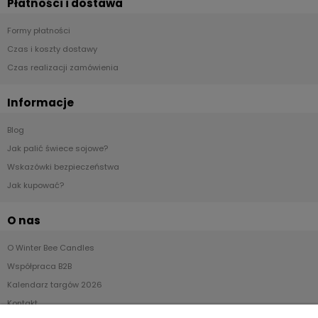
Płatności i dostawa
Formy płatności
Czas i koszty dostawy
Czas realizacji zamówienia
Informacje
Blog
Jak palić świece sojowe?
Wskazówki bezpieczeństwa
Jak kupować?
O nas
O Winter Bee Candles
Współpraca B2B
Kalendarz targów 2026
Kontakt