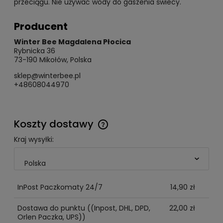
przeciągu. Nie używać wody do gaszenia świecy.
Producent
Winter Bee Magdalena Płocica
Rybnicka 36
73-190 Mikołów, Polska
sklep@winterbee.pl
+48608044970
Koszty dostawy
Cena nie zawiera ewentualnych kosztów płatności
Kraj wysyłki:
InPost Paczkomaty 24/7
14,90 zł
Dostawa do punktu
((Inpost, DHL, DPD,
22,00 zł
Orlen Paczka, UPS))