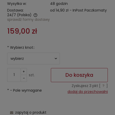
Wysyłka w:
48 godzin
Dostawa:
od 14,90 zł
- InPost Paczkomaty
24/7
(Polska)
sprawdź formy dostawy
Cena nie zawiera ewentualnych kosztów płatności
159,00 zł
*
Wybierz knot::
+
Do koszyka
szt.
-
Zyskujesz
3
pkt [
?
]
*
- Pole wymagane
dodaj do przechowalni
zapytaj o produkt