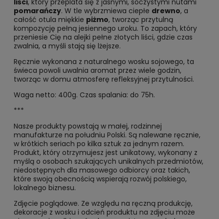
liści
, który przeplata się z jasnymi, soczystymi nutami
pomarańczy
. W tle wybrzmiewa ciepłe
drewno
, a
całość otula miękkie
piżmo
, tworząc przytulną
kompozycję pełną jesiennego uroku. To zapach, który
przeniesie Cię na alejki pełne złotych liści, gdzie czas
zwalnia, a myśli stają się lżejsze.
Ręcznie wykonana z naturalnego wosku sojowego, ta
świeca powoli uwalnia aromat przez wiele godzin,
tworząc w domu atmosferę refleksyjnej przytulności.
Waga netto: 400g. Czas spalania: do 75h.
***
Nasze produkty powstają w małej, rodzinnej
manufakturze na południu Polski. Są nalewane ręcznie,
w krótkich seriach po kilka sztuk za jednym razem.
Produkt, który otrzymujesz jest unikatowy, wykonany z
myślą o osobach szukających unikalnych przedmiotów,
niedostępnych dla masowego odbiorcy oraz takich,
które swoją obecnością wspierają rozwój polskiego,
lokalnego biznesu.
Zdjęcie poglądowe. Ze względu na ręczną produkcję,
dekoracje z wosku i odcień produktu na zdjęciu może