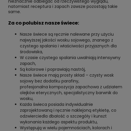
nieznacznie odbiegać od rzeczywistego wyglądu,
natomiast receptura i zapach zawsze pozostają takie
same.
Za co polubisz nasze świece:
Nasze świece są ręcznie nalewane przy użyciu
najwyższej jakości wosku sojowego, znanego z
czystego spalania i właściwości przyjaznych dla
środowiska,
W czasie czystego spalania uwalniają intensywny
zapach,
Są kolorowe i poprawiają nastrój,
Nasze świece mają prosty skład – czysty wosk
sojowy bez dodatku parafiny,
profesjonalna kompozycja zapachowa z udziałem
olejków eterycznych, specjalistyczny barwnik do
wosku,
Każda świeca posiada indywidualnie
zaprojektowaną i ręcznie naklejoną etykietę, co
odzwierciedla dbałość o szczegóły i kunszt
wykonania każdego aspektu produktu,
Występują w wielu pojemnościach, kolorach i