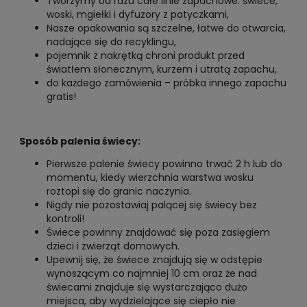
Tworzymy od razu całe linie zapachowe: świece,
woski, mgiełki i dyfuzory z patyczkami,
Nasze opakowania są szczelne, łatwe do otwarcia,
nadające się do recyklingu,
pojemnik z nakrętką chroni produkt przed
światłem słonecznym, kurzem i utratą zapachu,
do każdego zamówienia – próbka innego zapachu
gratis!
Sposób palenia świecy:
Pierwsze palenie świecy powinno trwać 2 h lub do
momentu, kiedy wierzchnia warstwa wosku
roztopi się do granic naczynia.
Nigdy nie pozostawiaj palącej się świecy bez
kontroli!
Świece powinny znajdować się poza zasięgiem
dzieci i zwierząt domowych.
Upewnij się, że świece znajdują się w odstępie
wynoszącym co najmniej 10 cm oraz że nad
świecami znajduje się wystarczająco dużo
miejsca, aby wydzielające się ciepło nie