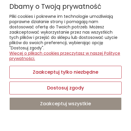
Dbamy o Twoją prywatność
Kontakt telefoniczny (od poniedziałku do soboty, w
godzinach 8:00-18:00):
+48608044970
Pliki cookies i pokrewne im technologie umożliwiają
Kontakt mailowy:
sklep@winterbee.pl
poprawne działanie strony i pomagają nam
dostosować ofertę do Twoich potrzeb. Możesz
Winter Bee Candles
zaakceptować wykorzystanie przez nas wszystkich
– mała firma z wielkim nosem do zapachów. Tworzymy świece,
tych plików i przejść do sklepu lub dostosować użycie
woski i dyfuzory z czystego wosku sojowego, ręcznie i lokalnie.
plików do swoich preferencji, wybierając opcję
Stawiamy na recykling, zrównoważony rozwój i opowieści
"Dostosuj zgody".
zamknięte w aromatach. Zapraszamy na warsztaty tworzenia
Więcej o plikach cookies przeczytasz w naszej Polityce
świec w kameralnych, pięcioosobowych grupach – pachnie
prywatności.
tam lepiej niż na niejednym spotkaniu networkingowym.
Sklep prowadzimy
online
, a jeśli wolisz
osobiście odebrać
Zaakceptuj tylko niezbędne
zamówienie, zadzwoń wcześniej
– może akurat jesteśmy
zajęci mieszaniem nowych aromatów.
Dostosuj zgody
Zaakceptuj wszystkie
Sklep internetowy Shoper.pl
Facebook
Instagram
Youtube