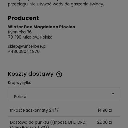
przeciągu. Nie używać wody do gaszenia świecy.
Producent
Winter Bee Magdalena Płocica
Rybnicka 36
73-190 Mikołów, Polska
sklep@winterbee.pl
+48608044970
Koszty dostawy
Cena nie zawiera ewentualnych kosztów płatności
Kraj wysyłki:
InPost Paczkomaty 24/7
14,90 zł
Dostawa do punktu
((Inpost, DHL, DPD,
22,00 zł
Orlen Paczka, UPS))