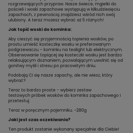
rozgrzewających przypraw. Nasze świece, mgiełki do
pościeli i woski zapachowe występują w kilkudziesięciu
zapachach, z pewnością znajdziesz wśród nich swój
ulubiony. A teraz możesz wybrać aż 5 różnych!
Jak topić woski do kominka:
Aby cieszyć się przyjemnością topienia wosków, po
prostu umieść kosteczkę wosku w preferowanym
podgrzewaczu – kominku na tealight lub elektrycznym.
Obserwowanie topiącej się kosteczki wosku jest bardzo
relaksującym doznaniem, pozwalającym uwolnić się od
gonitwy myśli i stresu po pracowitym dniu.
Podobają Ci się nasze zapachy, ale nie wiesz, który
wybrać?
Teraz to bardzo proste - wybierz zestaw
testowych próbek wosków do kominka zapachowego i
przetestuj.
Teraz w poręcznym pojemniku. ~280g
Jaki jest czas oczekiwania?
Ten produkt zostanie wykonany specjalnie dla Ciebie!