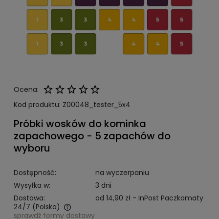
Ocena:
Kod produktu:
Z00048_tester_5x4
Próbki wosków do kominka
zapachowego - 5 zapachów do
wyboru
Dostępność:
na wyczerpaniu
Wysyłka w:
3 dni
Dostawa:
od 14,90 zł
- InPost Paczkomaty
24/7
(Polska)
sprawdź formy dostawy
Cena nie zawiera ewentualnych kosztów płatności