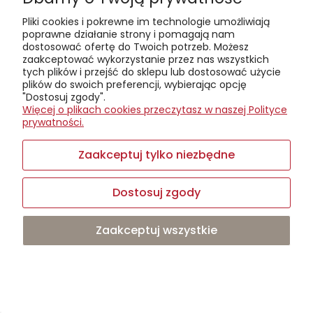
Wyświetlane są wszystkie opinie (pozytywne i
Pliki cookies i pokrewne im technologie umożliwiają
negatywne). Nie weryfikujemy, czy pochodzą one od
poprawne działanie strony i pomagają nam
klientów, którzy kupili dany produkt.
dostosować ofertę do Twoich potrzeb. Możesz
zaakceptować wykorzystanie przez nas wszystkich
tych plików i przejść do sklepu lub dostosować użycie
plików do swoich preferencji, wybierając opcję
"Dostosuj zgody".
Więcej o plikach cookies przeczytasz w naszej Polityce
Wybierz język
prywatności.
Wybierz walutę
Zaakceptuj tylko niezbędne
Twoje konto
Dostosuj zgody
Twoje zamówienia
Zaakceptuj wszystkie
Ustawienia konta
Przechowalnia
Zwroty i reklamacje
Pomoc