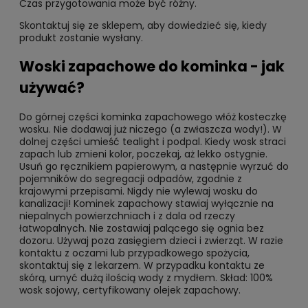
Czas przygotowania może być różny.
Skontaktuj się ze sklepem, aby dowiedzieć się, kiedy
produkt zostanie wysłany.
Woski zapachowe do kominka - jak
używać?
Do górnej części kominka zapachowego włóż kosteczkę
wosku. Nie dodawaj już niczego (a zwłaszcza wody!). W
dolnej części umieść tealight i podpal. Kiedy wosk straci
zapach lub zmieni kolor, poczekaj, aż lekko ostygnie.
Usuń go ręcznikiem papierowym, a następnie wyrzuć do
pojemników do segregacji odpadów, zgodnie z
krajowymi przepisami.
Nigdy nie wylewaj wosku do
kanalizacji!
Kominek zapachowy stawiaj wyłącznie na
niepalnych powierzchniach i z dala od rzeczy
łatwopalnych.
Nie zostawiaj palącego się ognia bez
dozoru. Używaj poza zasięgiem dzieci i zwierząt.
W razie
kontaktu z oczami lub przypadkowego spożycia,
skontaktuj się z lekarzem. W przypadku kontaktu ze
skórą, umyć dużą ilością wody z mydłem. Skład: 100%
wosk sojowy, certyfikowany olejek zapachowy.