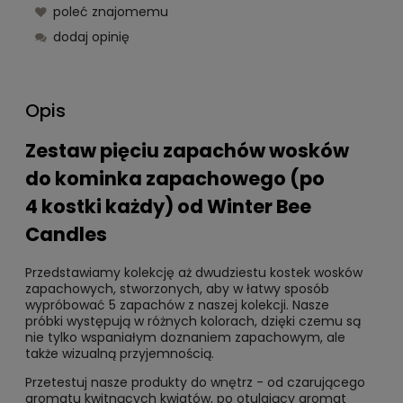
poleć znajomemu
dodaj opinię
Opis
Zestaw pięciu zapachów wosków
do kominka zapachowego (po
4 kostki każdy) od Winter Bee
Candles
Przedstawiamy kolekcję aż dwudziestu kostek wosków
zapachowych, stworzonych, aby w łatwy sposób
wypróbować 5 zapachów z naszej kolekcji. Nasze
próbki występują w różnych kolorach, dzięki czemu są
nie tylko wspaniałym doznaniem zapachowym, ale
także wizualną przyjemnością.
Przetestuj nasze produkty do wnętrz - od czarującego
aromatu kwitnących kwiatów, po otulający aromat