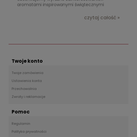
aromatami inspirowanymi świątecznymi
tradycjami, zwłaszcza w USA i Europie. Sprawdź,
jakie zapachy będą rządzić w tym magicznym
czytaj całość »
czasie!
Twoje konto
Twoje zamówienia
Ustawienia konta
Przechowalnia
Zwroty i reklamacje
Pomoc
Regulamin
Polityka prywatności