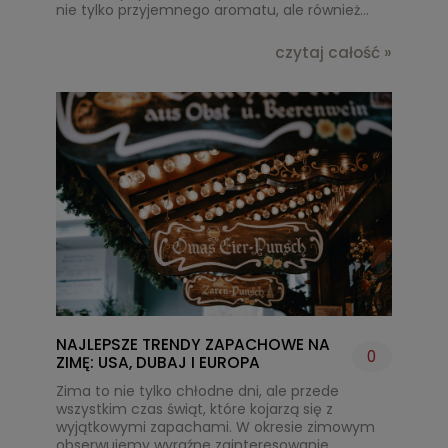
nie tylko przyjemnego aromatu, ale również
elegancji i stylu.
czytaj całość »
NAJLEPSZE TRENDY ZAPACHOWE NA
0
ZIMĘ: USA, DUBAJ I EUROPA
Zima to nie tylko chłodne dni, ale przede
wszystkim czas świąt, które kojarzą się z
wyjątkowymi zapachami. W okresie zimowym
obserwujemy wyraźne zainteresowanie