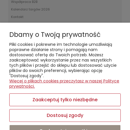
Współpraca B2B
Kalendarz targów 2026
Kontakt
Kontakt telefoniczny (od poniedziałku do soboty,
Dbamy o Twoją prywatność
w godzinach 8:00-18:00):
+48608044970
Kontakt mailowy:
sklep@winterbee.pl
Pliki cookies i pokrewne im technologie umożliwiają
poprawne działanie strony i pomagają nam
Winter Bee Candles
dostosować ofertę do Twoich potrzeb. Możesz
– mała firma z wielkim nosem do zapachów. Tworzymy
zaakceptować wykorzystanie przez nas wszystkich
świece, woski i dyfuzory z czystego wosku sojowego,
tych plików i przejść do sklepu lub dostosować użycie
ręcznie i lokalnie. Stawiamy na recykling, zrównoważony
plików do swoich preferencji, wybierając opcję
rozwój i opowieści zamknięte w aromatach.
"Dostosuj zgody".
Zapraszamy na warsztaty tworzenia świec w
Więcej o plikach cookies przeczytasz w naszej Polityce
kameralnych, pięcioosobowych grupach – pachnie tam
prywatności.
lepiej niż na niejednym spotkaniu networkingowym.
Sklep prowadzimy
online
, a jeśli wolisz
osobiście
Zaakceptuj tylko niezbędne
odebrać zamówienie, zadzwoń wcześniej
– może
akurat jesteśmy zajęci mieszaniem nowych aromatów.
Dostosuj zgody